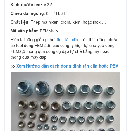
Kích thước ren:
M2.5
Chiều dài ngõng
: 0H, 1H, 2H
Chất liệu
: Thép mạ niken, crom, kẽm, hoặc inox….
Mã sản phẩm:
PEMM2.5
Hiện tại cũng giống như
đinh tán clin
, trên thị trường chưa
có tool đóng PEM 2.5, các công ty hiện tại chủ yếu đóng
PEM2,5 thông qua công cụ dập tự chế bằng tay hoặc
thông qua máy dập.
>>
Xem Hướng dẫn cách đóng đinh tán clin hoặc PEM