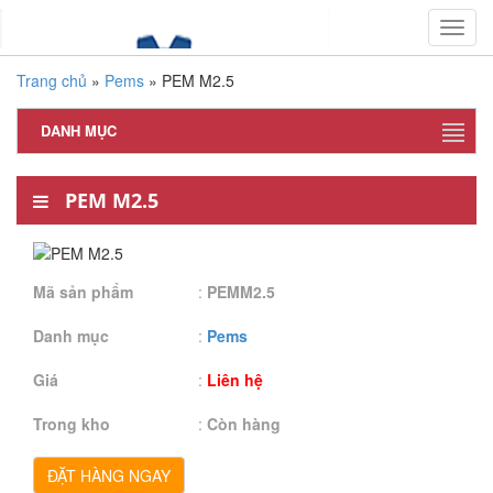
Toggl
navig
Trang chủ
»
Pems
»
PEM M2.5
DANH MỤC
PEM M2.5
Mã sản phẩm
:
PEMM2.5
Danh mục
:
Pems
Giá
:
Liên hệ
Trong kho
:
Còn hàng
ĐẶT HÀNG NGAY