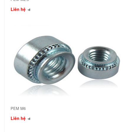
Liên hệ
đ
PEM M6
Liên hệ
đ