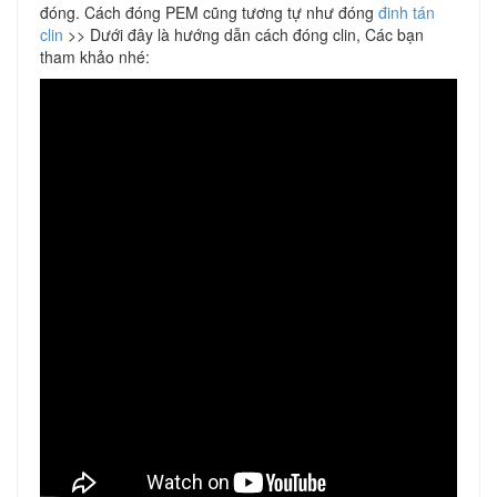
đóng. Cách đóng PEM cũng tương tự như đóng
đinh tán
clin
>> Dưới đây là hướng dẫn cách đóng clin, Các bạn
tham khảo nhé: