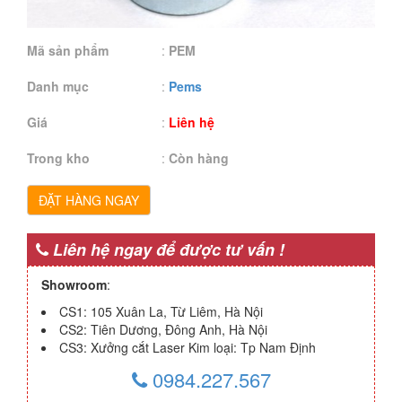
Mã sản phẩm
:
PEM
Danh mục
:
Pems
Giá
:
Liên hệ
Trong kho
:
Còn hàng
ĐẶT HÀNG NGAY
Liên hệ ngay để được tư vấn !
Showroom
:
CS1: 105 Xuân La, Từ Liêm, Hà Nội
CS2: Tiên Dương, Đông Anh, Hà Nội
CS3: Xưởng cắt Laser Kim loại: Tp Nam Định
0984.227.567