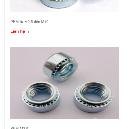
PEM từ M2.5 đến M10
Liên hệ
đ
PEM M2.5