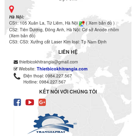
Hà Nội:
CS1: 105 Xuân La, Từ Liêm, Hà Nội
( Xem bản đồ )
CS2: Tiên Dương, Đông Anh, Hà Nội: Cơ sở
Anode nhôm
(
Xem bản đồ
)
CS3: CS3: Xưởng cắt Laser Kim loại: Tp Nam Định
LIÊN HỆ
thietbicokhitrangia@gmail.com
Website:
Thietbicokhitrangia.com
Điện thoại: 0984.227.567
Hotline: 0984.227.567
KẾT NỐI VỚI CHÚNG TÔI