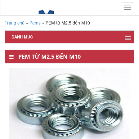
Toggl
navig
Trang chủ
»
Pems
»
PEM từ M2.5 đến M10
DANH MỤC
PEM TỪ M2.5 ĐẾN M10