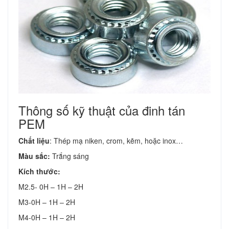
Thông số kỹ thuật của đinh tán
PEM
Chất liệu
: Thép mạ niken, crom, kẽm, hoặc inox…
Màu sắc:
Trắng sáng
Kích thước:
M2.5- 0H – 1H – 2H
M3-0H – 1H – 2H
M4-0H – 1H – 2H