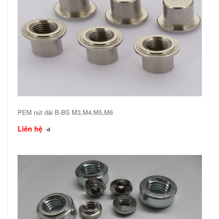
PEM nút dài B-BS M3,M4,M5,M6
Liên hệ
đ