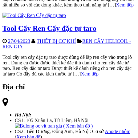
rất nhiều so với các dòng khác, kèm theo tính năng tự […]
Xem tiếp
Tool Cấy Ren Cấy đặc tự taro
27/04/2023
THIẾT BỊ CƠ KHÍ
REN CẤY HELICOIL -
REN GIẢ
Tool cấy ren cấy đặc tự taro được dùng để lắp ren cấy vào trong lỗ
ren. Dụng cụ được được thiết kế đặc thù dành cho ren cấy đặc tự
taro. Ren cấy đặc tự taro Được thiết kế dành riêng cho ren cấy đặc
tự taro Có đầy đủ các kích thước từ […]
Xem tiếp
Địa chỉ
Hà Nội:
CS1: 105 Xuân La, Từ Liêm, Hà Nội
( Xem bản đồ )
CS2: Tiên Dương, Đông Anh, Hà Nội: Cơ sở
Anode nhôm
(
Xem bản đồ
)