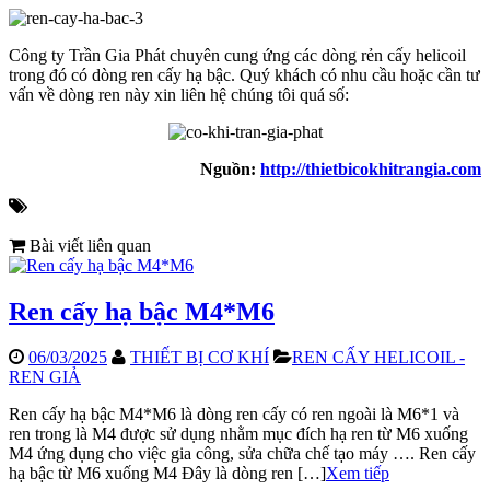
Công ty Trần Gia Phát chuyên cung ứng các dòng rẻn cấy helicoil
trong đó có dòng ren cấy hạ bậc. Quý khách có nhu cầu hoặc cần tư
vấn về dòng ren này xin liên hệ chúng tôi quá số:
Nguồn:
http://thietbicokhitrangia.com
Bài viết liên quan
Ren cấy hạ bậc M4*M6
06/03/2025
THIẾT BỊ CƠ KHÍ
REN CẤY HELICOIL -
REN GIẢ
Ren cấy hạ bậc M4*M6 là dòng ren cấy có ren ngoài là M6*1 và
ren trong là M4 được sử dụng nhằm mục đích hạ ren từ M6 xuống
M4 ứng dụng cho việc gia công, sửa chữa chế tạo máy …. Ren cấy
hạ bậc từ M6 xuống M4 Đây là dòng ren […]
Xem tiếp