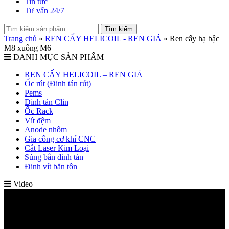
Tin tức
Tư vấn 24/7
Tìm kiếm
Trang chủ
»
REN CẤY HELICOIL - REN GIẢ
»
Ren cấy hạ bậc
M8 xuống M6
DANH MỤC SẢN PHẨM
REN CẤY HELICOIL – REN GIẢ
Ốc rút (Đinh tán rút)
Pems
Đinh tán Clin
Ốc Rack
Vít đệm
Anode nhôm
Gia công cơ khí CNC
Cắt Laser Kim Loại
Súng bắn đinh tán
Đinh vít bắn tôn
Video