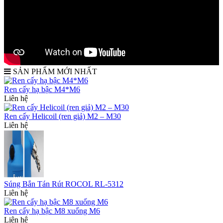
SẢN PHẨM MỚI NHẤT
Ren cấy hạ bậc M4*M6
Liên hệ
Ren cấy Helicoil (ren giả) M2 – M30
Liên hệ
Súng Bắn Tán Rút ROCOL RL-5312
Liên hệ
Ren cấy hạ bậc M8 xuống M6
Liên hệ