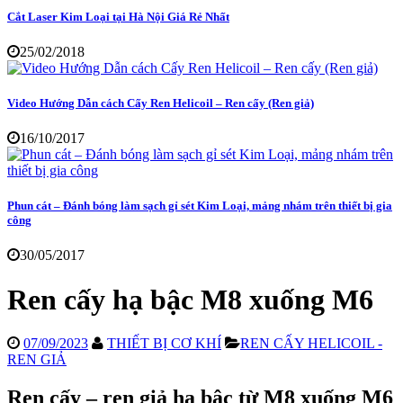
Cắt Laser Kim Loại tại Hà Nội Giá Rẻ Nhất
25/02/2018
Video Hướng Dẫn cách Cấy Ren Helicoil – Ren cấy (Ren giả)
16/10/2017
Phun cát – Đánh bóng làm sạch gỉ sét Kim Loại, mảng nhám trên thiết bị gia
công
30/05/2017
Ren cấy hạ bậc M8 xuống M6
07/09/2023
THIẾT BỊ CƠ KHÍ
REN CẤY HELICOIL -
REN GIẢ
Ren cấy – ren giả hạ bậc từ M8 xuống M6