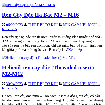
Ren Cấy Đặc Hạ Bậc M2 – M16
06/09/2023
THIẾT BỊ CƠ KHÍ
REN CẤY HELICOIL -
REN GIẢ
Ren cấy đặc hạ bậc ren từ kích thước to xuống kích thước nhỏ với 2
đường ren ngoài và trong theo bước ren tiêu chuẩn. Đáp ứng nhu
cầu sửa ren, hạ bậc ren trong các chi tiết máy, bảo vệ phôi, tăng liên
kết giữa phôi và bulong ốc vít Ren cấy […]
Xem tiếp
Helicoil ren cấy đặc (Threaded insert)
M2-M12
30/04/2023
THIẾT BỊ CƠ KHÍ
REN CẤY HELICOIL -
REN GIẢ
Helicoil ren cấy đặc rãnh – Threaded insert là dòng ren cấy có cấu
tạo đặc kèm theo rãnh ren có chức năng dung để cấy ren như những
loại Helicoil khác, tuy nhiên chất lượng và độ bên dòng này tốt hơn