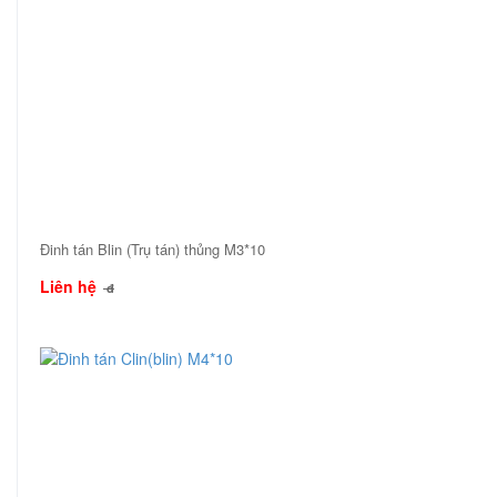
Đinh tán Blin (Trụ tán) thủng M3*10
Liên hệ
đ