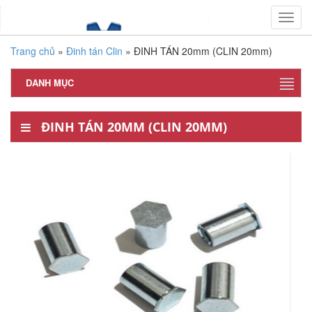
Toggl
navig
Trang chủ
»
Đinh tán Clin
»
ĐINH TÁN 20mm (CLIN 20mm)
DANH MỤC
ĐINH TÁN 20MM (CLIN 20MM)