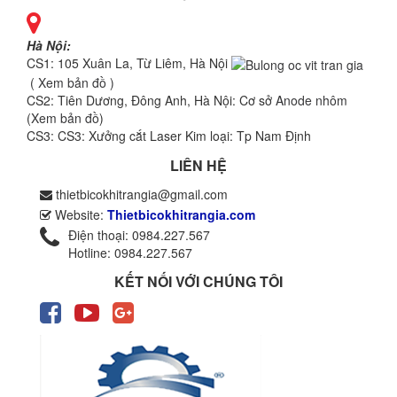
Hà Nội:
CS1: 105 Xuân La, Từ Liêm, Hà Nội
( Xem bản đồ )
CS2: Tiên Dương, Đông Anh, Hà Nội: Cơ sở
Anode nhôm
(
Xem bản đồ
)
CS3: CS3: Xưởng cắt Laser Kim loại: Tp Nam Định
LIÊN HỆ
thietbicokhitrangia@gmail.com
Website:
Thietbicokhitrangia.com
Điện thoại: 0984.227.567
Hotline: 0984.227.567
KẾT NỐI VỚI CHÚNG TÔI