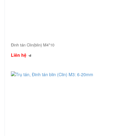
Đinh tán Clin(blin) M4*10
Liên hệ
đ