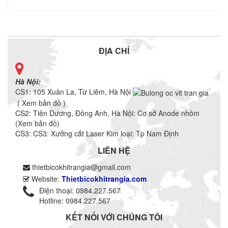
ĐỊA CHỈ
Hà Nội:
CS1: 105 Xuân La, Từ Liêm, Hà Nội
( Xem bản đồ )
CS2: Tiên Dương, Đông Anh, Hà Nội: Cơ sở
Anode nhôm
(
Xem bản đồ
)
CS3: CS3: Xưởng cắt Laser Kim loại: Tp Nam Định
LIÊN HỆ
thietbicokhitrangia@gmail.com
Website:
Thietbicokhitrangia.com
Điện thoại: 0984.227.567
Hotline: 0984.227.567
KẾT NỐI VỚI CHÚNG TÔI