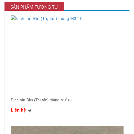
SẢN PHẨM TƯƠNG TỰ
Đinh tán Blin (Trụ tán) thủng M3*10
Liên hệ
đ