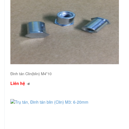
Đinh tán Clin(blin) M4*10
Liên hệ
đ