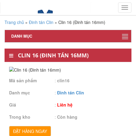
Toggl
navig
Trang chủ
»
Đinh tán Clin
»
Clin 16 (Đinh tán 16mm)
DANH MỤC
CLIN 16 (ĐINH TÁN 16MM)
Mã sản phẩm
:
clin16
Danh mục
:
Đinh tán Clin
Giá
:
Liên hệ
Trong kho
:
Còn hàng
ĐẶT HÀNG NGAY