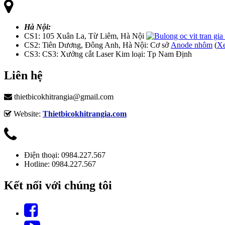
Hà Nội:
CS1: 105 Xuân La, Từ Liêm, Hà Nội
CS2: Tiên Dương, Đông Anh, Hà Nội: Cơ sở
Anode nhôm
(
Xe
CS3: CS3: Xưởng cắt Laser Kim loại: Tp Nam Định
Liên hệ
thietbicokhitrangia@gmail.com
Website:
Thietbicokhitrangia.com
Điện thoại: 0984.227.567
Hotline: 0984.227.567
Kết nối với chúng tôi