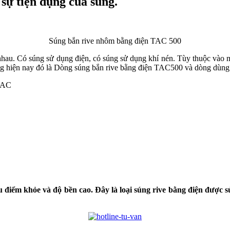
sự tiện dụng của súng.
Súng bắn rive nhôm bằng điện TAC 500
hác nhau. Có súng sử dụng điện, có súng sử dụng khí nén. Tùy thuộc và
ng hiện nay đó là Dòng súng bắn rive bằng điện TAC500 và dòng dùng
 TAC
 điểm khỏe và độ bền cao. Đây là loại súng rive bằng điện được s