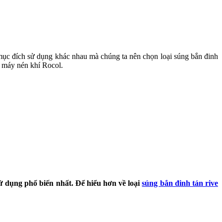
o mục đích sử dụng khác nhau mà chúng ta nên chọn loại súng bắn đinh
 máy nén khí Rocol.
ử dụng phổ biến nhất. Để hiểu hơn về loại
súng bắn đinh tán rive