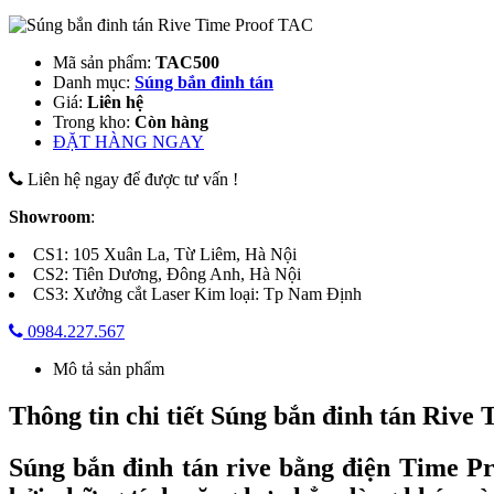
Mã sản phẩm
:
TAC500
Danh mục
:
Súng bắn đinh tán
Giá
:
Liên hệ
Trong kho
:
Còn hàng
ĐẶT HÀNG NGAY
Liên hệ ngay để được tư vấn !
Showroom
:
CS1: 105 Xuân La, Từ Liêm, Hà Nội
CS2: Tiên Dương, Đông Anh, Hà Nội
CS3: Xưởng cắt Laser Kim loại: Tp Nam Định
0984.227.567
Mô tả sản phẩm
Thông tin chi tiết Súng bắn đinh tán Rive
Súng bắn đinh tán rive bằng điện Time Pr