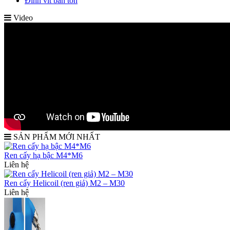
Đinh vít bắn tôn
Video
SẢN PHẨM MỚI NHẤT
Ren cấy hạ bậc M4*M6
Liên hệ
Ren cấy Helicoil (ren giả) M2 – M30
Liên hệ