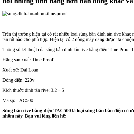
bởi những tính năng hơn hẳn dòng khác và 
Trên thị trường hiện tại có rất nhiều loại súng bắn đinh tán rive k
tán rút nào cho phù hợp. Hiện tại có 2 dòng máy đang được ưa chuộ
Thông số kỹ thuật của súng bắn đinh tán rive bằng điện Time Proof
Hãng sản xuất: Time Proof
Xuất xứ: Đài Loan
Dòng điện: 220v
Kích thước đinh tán rive: 3.2 – 5
Mã sp: TAC500
Súng bắn rive bằng điện TAC500 là loại súng bắn bằn điện có ưu
nhôm này. Bạn vui lòng liên hệ: