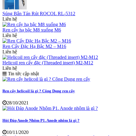
Súng Bắn Tán Rút ROCOL RL-5312
Liên hệ
Ren cấy hạ bậc M8 xuống M6
Liên hệ
Ren Cấy Đặc Hạ Bậc M2 – M16
Liên hệ
Helicoil ren cấy đặc (Threaded insert) M2-M12
Liên hệ
Tin tức cập nhật
Ren cấy helicoil là gì ? Công Dụng ren cấy
28/10/2021
Hỏi Đáp Anode Nhôm P1. Anode nhôm là gì ?
10/11/2020