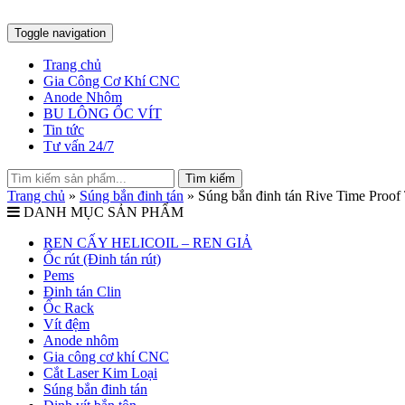
Toggle navigation
Trang chủ
Gia Công Cơ Khí CNC
Anode Nhôm
BU LÔNG ỐC VÍT
Tin tức
Tư vấn 24/7
Tìm kiếm
Trang chủ
»
Súng bắn đinh tán
»
Súng bắn đinh tán Rive Time Proo
DANH MỤC SẢN PHẨM
REN CẤY HELICOIL – REN GIẢ
Ốc rút (Đinh tán rút)
Pems
Đinh tán Clin
Ốc Rack
Vít đệm
Anode nhôm
Gia công cơ khí CNC
Cắt Laser Kim Loại
Súng bắn đinh tán