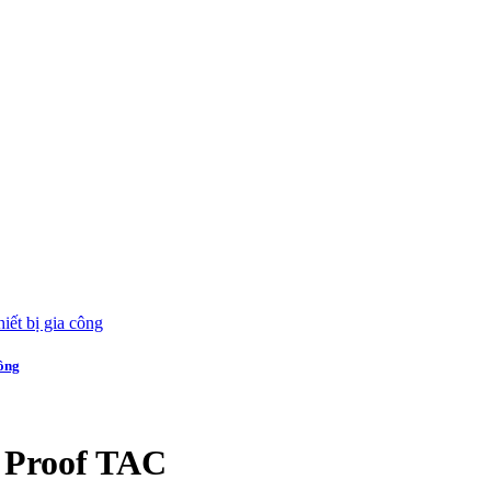
công
e Proof TAC