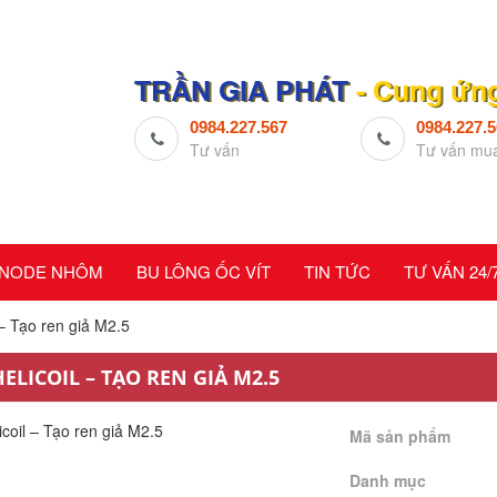
TRẦN GIA PHÁT
- Cung ứng,
0984.227.567
0984.227.
Tư vấn
Tư vấn mu
NODE NHÔM
BU LÔNG ỐC VÍT
TIN TỨC
TƯ VẤN 24/
 – Tạo ren giả M2.5
HELICOIL – TẠO REN GIẢ M2.5
Mã sản phẩm
Danh mục