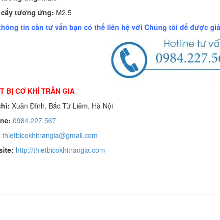
 cấy tương ứng:
M2.5
thông tin cần tư vấn bạn có thể liên hệ với Chúng tôi để được giả
T BỊ CƠ KHÍ TRẦN GIA
hỉ:
Xuân Đỉnh, Bắc Từ Liêm, Hà Nội
ine:
0984.227.567
:
thietbicokhitrangia@gmail.com
ite:
http://thietbicokhitrangia.com