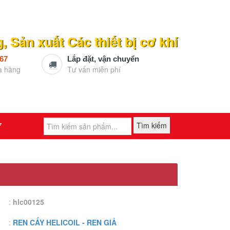
 Sản xuất Các thiết bị cơ khí
567
Lắp đặt, vận chuyển
a hàng
Tư vấn miễn phí
7
Tìm kiếm
:
hlc00125
:
REN CẤY HELICOIL - REN GIẢ