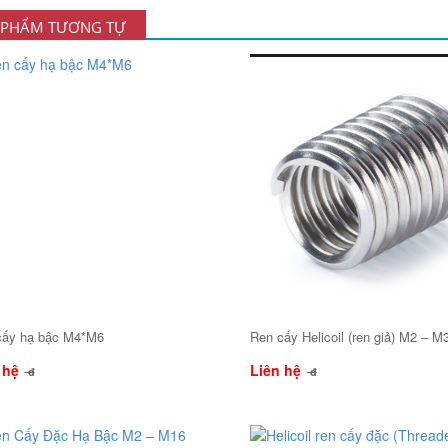
 PHẨM TƯƠNG TỰ
cấy hạ bậc M4*M6
Ren cấy Helicoil (ren giả) M2 – M
 hệ
Liên hệ
đ
đ