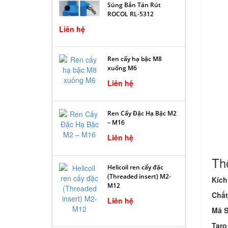
Súng Bắn Tán Rút
ROCOL RL-5312
Liên hệ
Ren cấy hạ bậc M8
xuống M6
Liên hệ
Ren Cấy Đặc Hạ Bậc M2
– M16
Liên hệ
Thô
Helicoil ren cấy đặc
(Threaded insert) M2-
Kích
M12
Chất
Liên hệ
Mã 
Taro