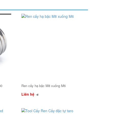
30
Ren cấy hạ bậc M8 xuống M6
Liên hệ
đ