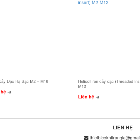
Cấy Đặc Hạ Bậc M2 – M16
Helicoil ren cấy đặc (Threaded ins
M12
 hệ
đ
Liên hệ
đ
LIÊN HỆ
thietbicokhitrangia@gmai