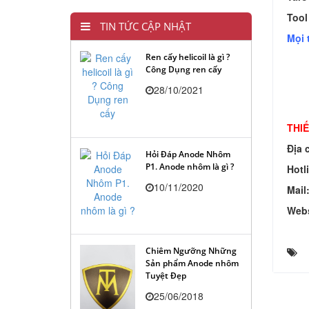
Tool
TIN TỨC CẬP NHẬT
Mọi 
Ren cấy helicoil là gì ?
Công Dụng ren cấy
28/10/2021
THIẾ
Địa c
Hỏi Đáp Anode Nhôm
P1. Anode nhôm là gì ?
Hotl
10/11/2020
Mail
Webs
Chiêm Ngưỡng Những
Sản phẩm Anode nhôm
Tuyệt Đẹp
25/06/2018