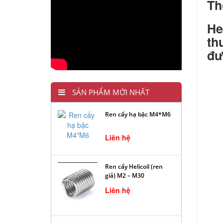
Th
He
th
đư
SẢN PHẨM MỚI NHẤT
Ren cấy hạ bậc M4*M6
Liên hệ
Ren cấy Helicoil (ren
giả) M2 – M30
Liên hệ