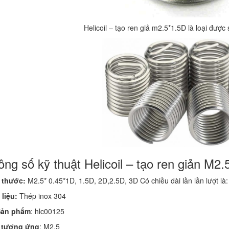
Helicoil – tạo ren giả m2.5*1.5D là loại được
ng số kỹ thuật Helicoil – tạo ren giản M2.
 thước:
M2.5* 0.45*1D, 1.5D, 2D,2.5D, 3D Có chiều dài lần lần lượt là:
 liệu:
Thép inox 304
Sản phẩm
: hlc00125
 tương ứng
: M2.5