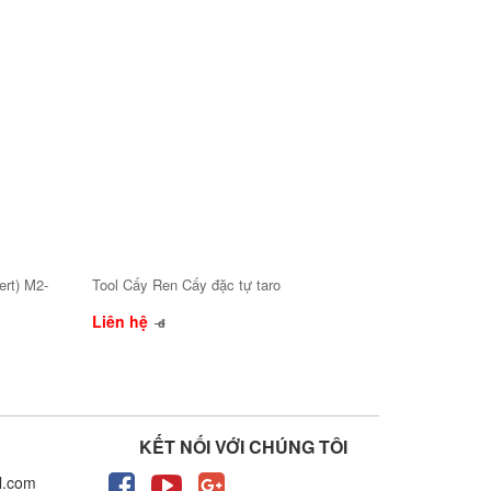
ert) M2-
Tool Cấy Ren Cấy đặc tự taro
Liên hệ
đ
KẾT NỐI VỚI CHÚNG TÔI
l.com