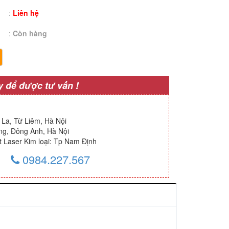
:
Liên hệ
:
Còn hàng
 để được tư vấn !
La, Từ Liêm, Hà Nội
ng, Đông Anh, Hà Nội
 Laser Kim loại: Tp Nam Định
0984.227.567