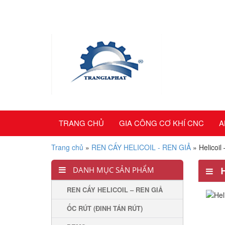
TRANG CHỦ
GIA CÔNG CƠ KHÍ CNC
A
Trang chủ
»
REN CẤY HELICOIL - REN GIẢ
»
Helicoil
DANH MỤC SẢN PHẨM
REN CẤY HELICOIL – REN GIẢ
ỐC RÚT (ĐINH TÁN RÚT)