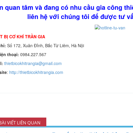
n quan tâm và đang có nhu cầu gia công thiế
liên hệ với chúng tôi để được tư vấ
T BỊ CƠ KHÍ TRẦN GIA
hỉ:
Số 172, Xuân Đỉnh, Bắc Từ Liêm, Hà Nội
iện thoại:
0984.227.567
l:
thietbicokhitrangia@gmail.com
ite
:
http://thietbicokhitrangia.com
ÀI VIẾT LIÊN QUAN