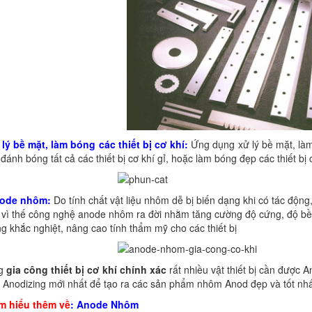
 lý bề mặt, làm bóng các thiết bị cơ khí:
Ứng dụng xử lý bề mặt, làm
 đánh bóng tất cả các thiết bị cơ khí gỉ, hoặc làm bóng đẹp các thiết b
ode nhôm:
Do tính chất vật liệu nhôm dễ bị biến dạng khi có tác độn
 vì thế công nghệ anode nhôm ra đời nhằm tăng cường độ cứng, độ bền
g khắc nghiệt, nâng cao tính thẩm mỹ cho các thiết bị
ng
gia công thiết bị cơ khí chính xác
rất nhiều vật thiết bị cần được 
 Anodizing mới nhất để tạo ra các sản phẩm nhôm Anod đẹp và tốt nhấ
m hiểu thêm về
:
Anode Nhôm