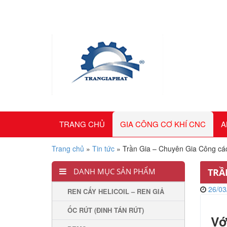
TRANG CHỦ
GIA CÔNG CƠ KHÍ CNC
A
Trang chủ
»
Tin tức
»
Trần Gia – Chuyên Gia Công các 
DANH MỤC SẢN PHẨM
TRẦ
26/03
REN CẤY HELICOIL – REN GIẢ
ỐC RÚT (ĐINH TÁN RÚT)
Vớ