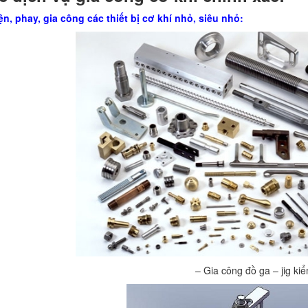
ện, phay, gia công các thiết bị cơ khí nhỏ, siêu nhỏ:
– Gia công đồ ga – jig ki