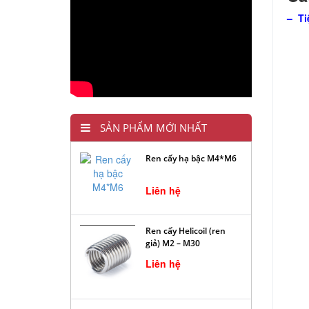
– Ti
SẢN PHẨM MỚI NHẤT
Ren cấy hạ bậc M4*M6
Liên hệ
Ren cấy Helicoil (ren
giả) M2 – M30
Liên hệ