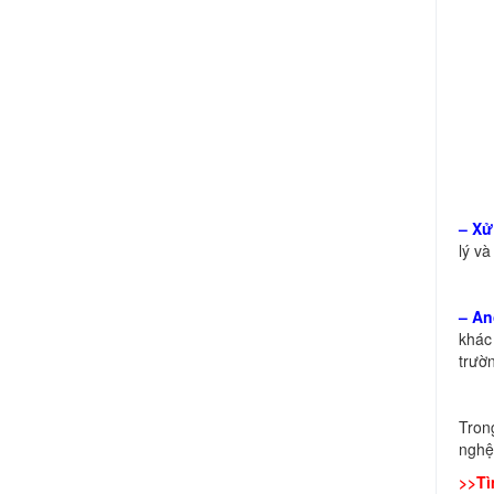
– Xử
lý và
– An
khác
trườn
Tro
nghệ
>>Tì