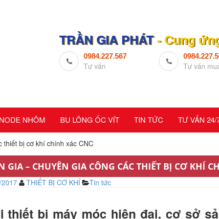
TRẦN GIA PHÁT
- Cung ứng,
0984.227.567
0984.227.
Tư vấn
Tư vấn mu
NODE NHÔM
BU LÔNG ỐC VÍT
TIN TỨC
TƯ VẤN 24/
thiết bị cơ khí chính xác CNC
N GIA – CHUYÊN GIA CÔNG CÁC THIẾT BỊ CƠ KHÍ C
/2017
THIẾT BỊ CƠ KHÍ
Tin tức
i thiết bị máy móc hiện đại, cơ sở sả