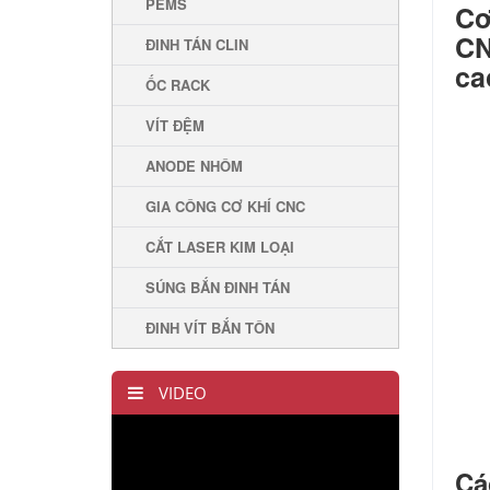
PEMS
Cơ
CN
ĐINH TÁN CLIN
ca
ỐC RACK
VÍT ĐỆM
ANODE NHÔM
GIA CÔNG CƠ KHÍ CNC
CẮT LASER KIM LOẠI
SÚNG BẮN ĐINH TÁN
ĐINH VÍT BẮN TÔN
VIDEO
Cá