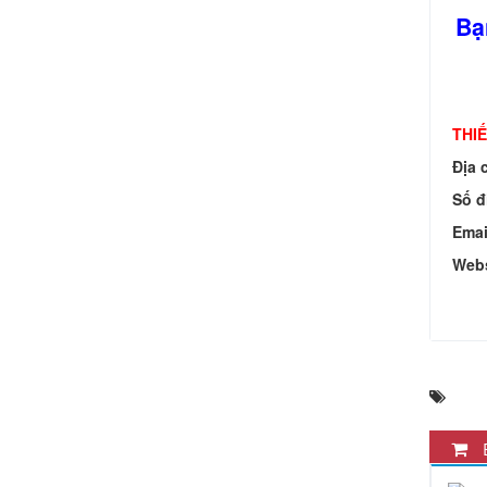
Bạ
THIẾ
Địa c
Số đ
Emai
Webs
B