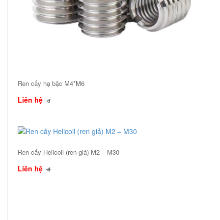
Ren cấy hạ bậc M4*M6
Liên hệ
đ
Ren cấy Helicoil (ren giả) M2 – M30
Liên hệ
đ