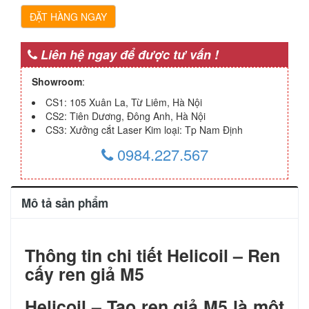
ĐẶT HÀNG NGAY
Liên hệ ngay để được tư vấn !
Showroom
:
CS1: 105 Xuân La, Từ Liêm, Hà Nội
CS2: Tiên Dương, Đông Anh, Hà Nội
CS3: Xưởng cắt Laser Kim loại: Tp Nam Định
0984.227.567
Mô tả sản phẩm
Thông tin chi tiết Helicoil – Ren
cấy ren giả M5
Helicoil – Tạo ren giả M5 là một