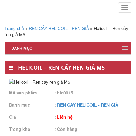
Toggl
navig
Trang chủ
»
REN CẤY HELICOIL - REN GIẢ
»
Helicoil – Ren cấy
ren giả M5
DANH MỤC
HELICOIL – REN CẤY REN GIẢ M5
Mã sản phẩm
:
hlc0015
Danh mục
:
REN CẤY HELICOIL - REN GIẢ
Giá
:
Liên hệ
Trong kho
:
Còn hàng